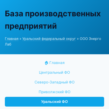
База производственных
предприятий
Главная
»
Уральский федеральный округ
» ООО Энерго
Лаб
🏠 Главная
Центральный ФО
Северо-Западный ФО
Приволжский ФО
Уральский ФО