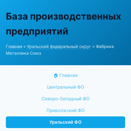
База производственных
предприятий
Главная
»
Уральский федеральный округ
» Фабрика
Металлика Союз
🏠 Главная
Центральный ФО
Северо-Западный ФО
Приволжский ФО
Уральский ФО