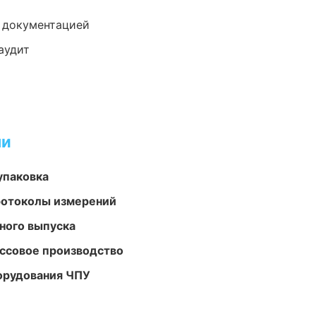
е документацией
аудит
ми
упаковка
ротоколы измерений
ного выпуска
ассовое производство
орудования ЧПУ