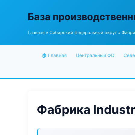
База производственн
Главная
»
Сибирский федеральный округ
» Фабрик
🏠 Главная
Центральный ФО
Севе
Фабрика Industr