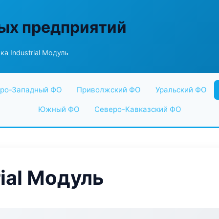
ых предприятий
а Industrial Модуль
ро-Западный ФО
Приволжский ФО
Уральский ФО
Южный ФО
Северо-Кавказский ФО
ial Модуль