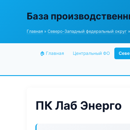
База производственн
Главная
»
Северо-Западный федеральный округ
»
🏠 Главная
Центральный ФО
Севе
ПК Лаб Энерго