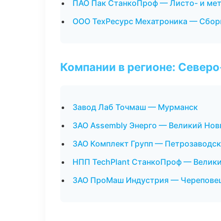
ПАО Пак СтанкоПроф — Листо- и ме
ООО ТехРесурс Мехатроника — Сборк
Компании в регионе: Север
Завод Лаб Точмаш — Мурманск
ЗАО Assembly Энерго — Великий Нов
ЗАО Комплект Групп — Петрозаводск
НПП TechPlant СтанкоПроф — Велик
ЗАО ПроМаш Индустрия — Черепове