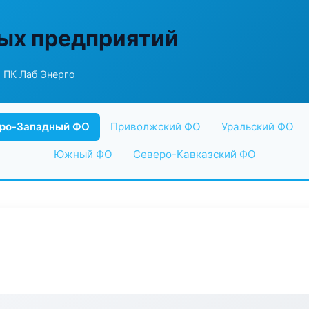
ых предприятий
 ПК Лаб Энерго
ро-Западный ФО
Приволжский ФО
Уральский ФО
Южный ФО
Северо-Кавказский ФО