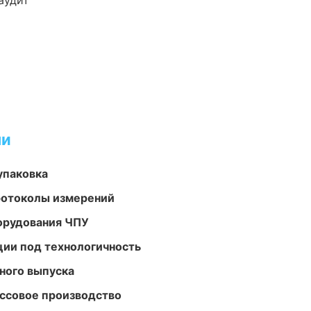
аудит
ми
упаковка
ротоколы измерений
орудования ЧПУ
ции под технологичность
ного выпуска
ассовое производство