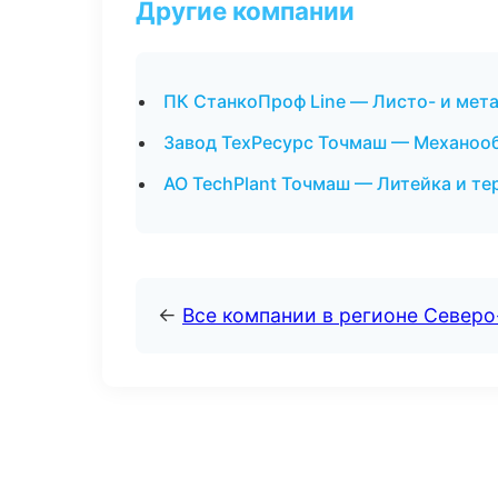
Другие компании
ПК СтанкоПроф Line — Листо- и мет
Завод ТехРесурс Точмаш — Механооб
АО TechPlant Точмаш — Литейка и т
←
Все компании в регионе Север