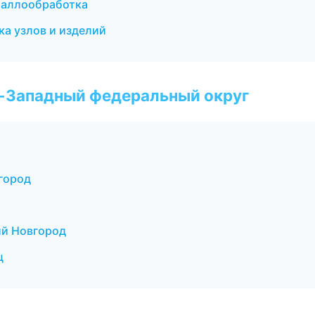
таллообработка
а узлов и изделий
о-Западный федеральный округ
город
ий Новгород
ц