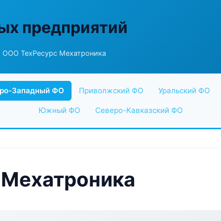
ых предприятий
 ООО ТехРесурс Мехатроника
ро-Западный ФО
Приволжский ФО
Уральский ФО
Южный ФО
Северо-Кавказский ФО
 Мехатроника