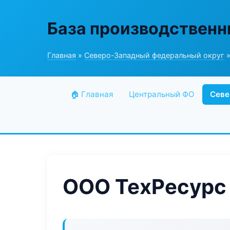
База производственн
Главная
»
Северо-Западный федеральный округ
»
🏠 Главная
Центральный ФО
Севе
ООО ТехРесурс