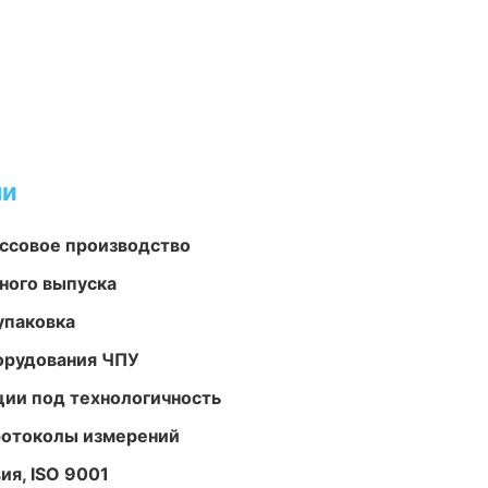
ми
ассовое производство
ного выпуска
упаковка
орудования ЧПУ
ции под технологичность
ротоколы измерений
ия, ISO 9001