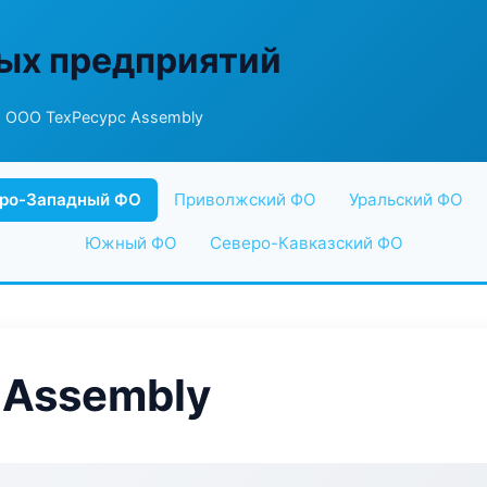
ых предприятий
 ООО ТехРесурс Assembly
ро-Западный ФО
Приволжский ФО
Уральский ФО
Южный ФО
Северо-Кавказский ФО
 Assembly