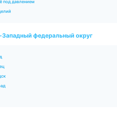
ё под давлением
делий
о-Западный федеральный округ
д
ец
дск
рад