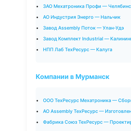
ЗАО Мехатроника Профи — Челябинс
АО Индустрия Энерго — Нальчик
Завод Assembly Поток — Улан-Удэ
Завод Комплект Industrial — Калинин
НПП Лаб ТехРесурс — Калуга
Компании в Мурманск
ООО ТехРесурс Мехатроника — Сборк
АО Assembly ТехРесурс — Изготовле
Фабрика Союз ТехРесурс — Проектир