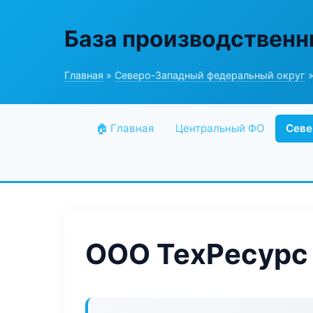
База производственн
Главная
»
Северо-Западный федеральный округ
»
🏠 Главная
Центральный ФО
Севе
ООО ТехРесурс