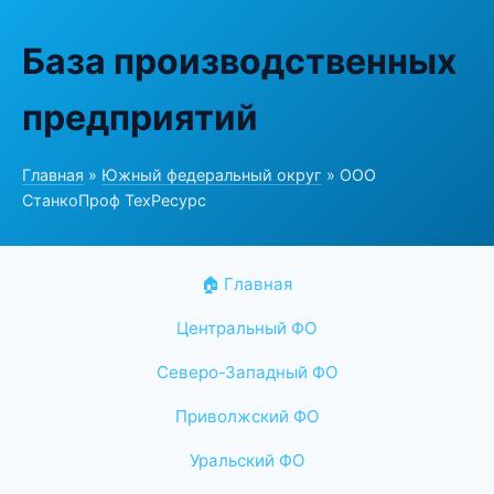
База производственных
предприятий
Главная
»
Южный федеральный округ
» ООО
СтанкоПроф ТехРесурс
🏠 Главная
Центральный ФО
Северо-Западный ФО
Приволжский ФО
Уральский ФО