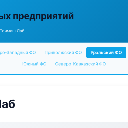
ых предприятий
 Точмаш Лаб
ро-Западный ФО
Приволжский ФО
Уральский ФО
Южный ФО
Северо-Кавказский ФО
Лаб