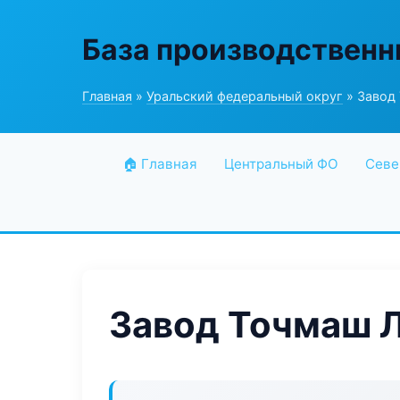
База производственн
Главная
»
Уральский федеральный округ
» Завод
🏠 Главная
Центральный ФО
Севе
Завод Точмаш 