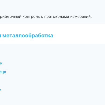
приёмочный контроль с протоколами измерений.
и металлообработка
ск
ецк
ь