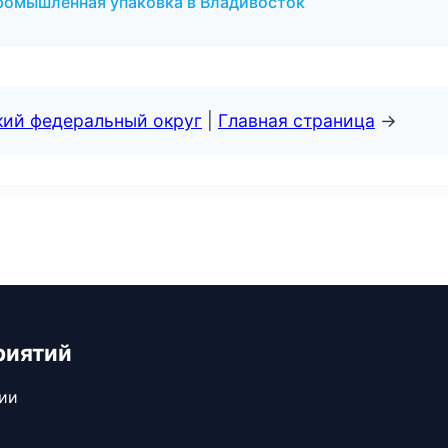
ромышленная упаковка в Владивосток
кий федеральный округ
|
Главная страница
→
риятий
сии