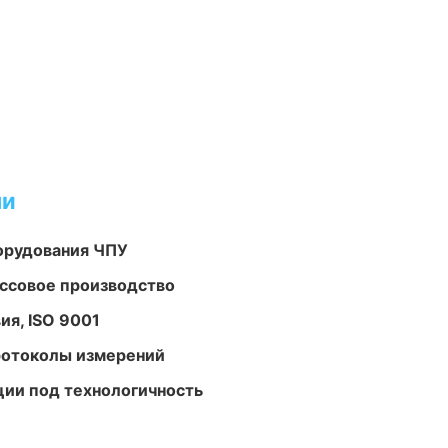
ми
орудования ЧПУ
ассовое производство
ия, ISO 9001
ротоколы измерений
ции под технологичность