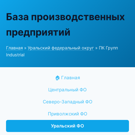
База производственных
предприятий
Главная
»
Уральский федеральный округ
» ПК Групп
Industrial
🏠 Главная
Центральный ФО
Северо-Западный ФО
Приволжский ФО
Уральский ФО