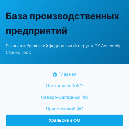
База производственных
предприятий
Главная
»
Уральский федеральный округ
» ПК Assembly
СтанкоПроф
🏠 Главная
Центральный ФО
Северо-Западный ФО
Приволжский ФО
Уральский ФО