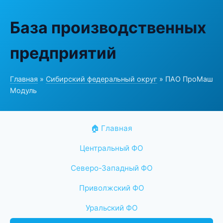
База производственных
предприятий
Главная
»
Сибирский федеральный округ
» ПАО ПроМаш
Модуль
🏠 Главная
Центральный ФО
Северо-Западный ФО
Приволжский ФО
Уральский ФО