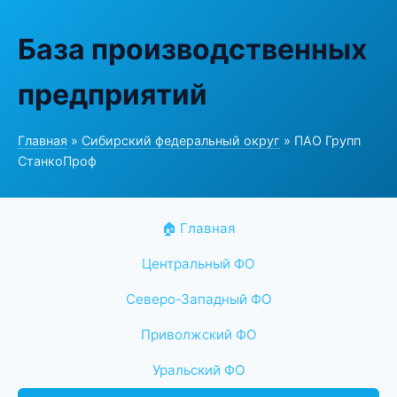
База производственных
предприятий
Главная
»
Сибирский федеральный округ
» ПАО Групп
СтанкоПроф
🏠 Главная
Центральный ФО
Северо-Западный ФО
Приволжский ФО
Уральский ФО