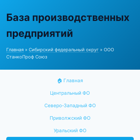
База производственных
предприятий
Главная
»
Сибирский федеральный округ
» ООО
СтанкоПроф Союз
🏠 Главная
Центральный ФО
Северо-Западный ФО
Приволжский ФО
Уральский ФО