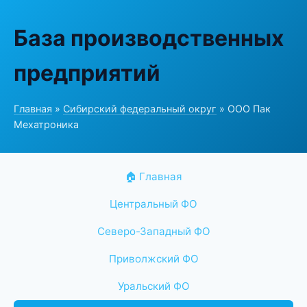
База производственных
предприятий
Главная
»
Сибирский федеральный округ
» ООО Пак
Мехатроника
🏠 Главная
Центральный ФО
Северо-Западный ФО
Приволжский ФО
Уральский ФО