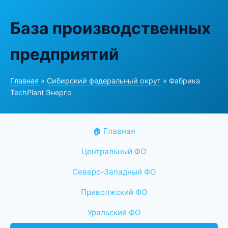
База производственных
предприятий
Главная
»
Сибирский федеральный округ
» Фабрика
TechPlant Энерго
🏠 Главная
Центральный ФО
Северо-Западный ФО
Приволжский ФО
Уральский ФО