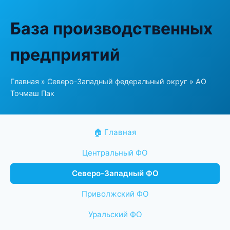
База производственных
предприятий
Главная
»
Северо-Западный федеральный округ
» АО
Точмаш Пак
🏠 Главная
Центральный ФО
Северо-Западный ФО
Приволжский ФО
Уральский ФО