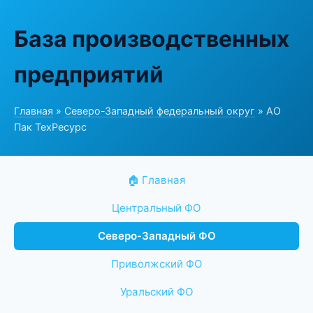
База производственных
предприятий
Главная
»
Северо-Западный федеральный округ
» АО
Пак ТехРесурс
🏠 Главная
Центральный ФО
Северо-Западный ФО
Приволжский ФО
Уральский ФО