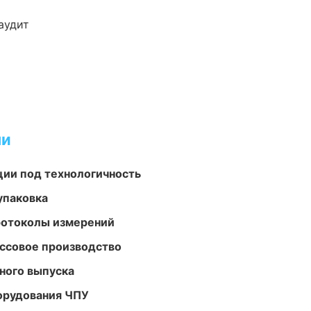
аудит
ми
ции под технологичность
упаковка
ротоколы измерений
ассовое производство
ного выпуска
орудования ЧПУ