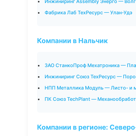
Инжиниринг Assembly Энерго — Волг
Фабрика Лаб ТехРесурс — Улан-Удэ
Компании в Нальчик
ЗАО СтанкоПроф Мехатроника — Плас
Инжиниринг Союз ТехРесурс — Поро
НПП Металлика Модуль — Листо- и 
ПК Союз TechPlant — Механообработк
Компании в регионе: Север