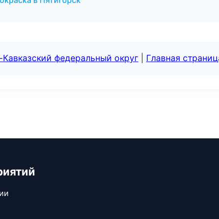
окраска в Пятигорск
-Кавказский федеральный округ
|
Главная страниц
риятий
сии