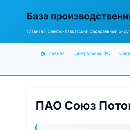
База производственн
Главная
»
Северо-Кавказский федеральный окру
🏠 Главная
Центральный ФО
Севе
ПАО Союз Пото