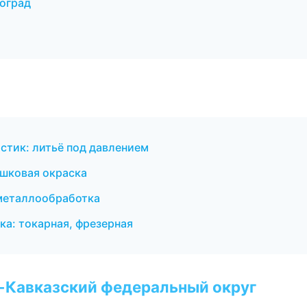
оград
тик: литьё под давлением
шковая окраска
металлообработка
а: токарная, фрезерная
о-Кавказский федеральный округ