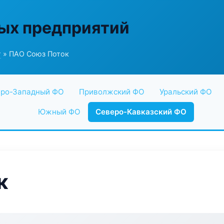
ых предприятий
г
» ПАО Союз Поток
ро-Западный ФО
Приволжский ФО
Уральский ФО
Южный ФО
Северо-Кавказский ФО
к