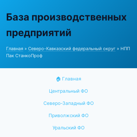
База производственных
предприятий
Главная
»
Северо-Кавказский федеральный округ
» НПП
Пак СтанкоПроф
🏠 Главная
Центральный ФО
Северо-Западный ФО
Приволжский ФО
Уральский ФО