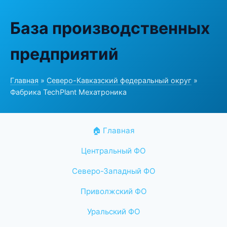
База производственных
предприятий
Главная
»
Северо-Кавказский федеральный округ
»
Фабрика TechPlant Мехатроника
🏠 Главная
Центральный ФО
Северо-Западный ФО
Приволжский ФО
Уральский ФО