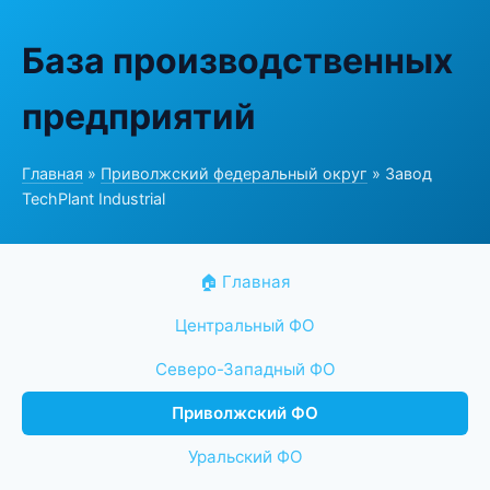
База производственных
предприятий
Главная
»
Приволжский федеральный округ
» Завод
TechPlant Industrial
🏠 Главная
Центральный ФО
Северо-Западный ФО
Приволжский ФО
Уральский ФО