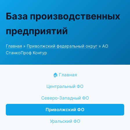
База производственных
предприятий
Главная
»
Приволжский федеральный округ
» АО
СтанкоПроф Контур
🏠 Главная
Центральный ФО
Северо-Западный ФО
Приволжский ФО
Уральский ФО